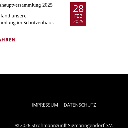
28
shaupt­versammlung 2025
fand unsere
FEB
2025
mmlung im Schützenhaus
AHREN
IMPRESSUM
DATENSCHUTZ
© 2026 Strohmannzunft Sigmaringendorf e.V.